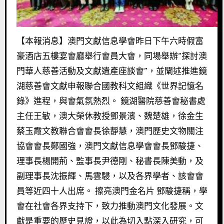
【本報消息】澳門文獻信息學會昨日下午六時假富
豪酒店五樓宴會廳舉行會員大會，同場舉辦“探討澳
門華人慈善活動及文獻遺產座談會”，並闡述推進鏡
湖慈善會文獻申報聯合國教科文組織《世界記憶名
錄》進程，與會氣氛熱烈。 鏡湖醫院慈善會秘書處
主任王敏，澳大榮休教授鄧景濱、魏楚雄，徐金生
蔡玉霞文教聯合會會長徐靜慧，澳門歷史文物關注
協會會長鄭國強，澳門文獻信息學會會長鄧駿捷、
理事長楊開荊、監事長尹德剛、秘書長陳美動，及
副理事長沈振輝、馬雲駸，以及各界學者、該會會
員等近四十人出席。 擦亮澳門金名片 鄧駿捷稱，學
會在社會各界支持下，致力推動澳門文化發展。文
獻是重要的歷史見證，以此為切入點深入研究，可