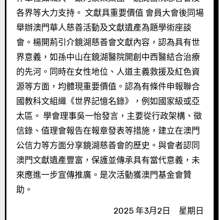
各界等大力支持。 文獻具重要價值 會員大會後同場
舉辦澳門華人慈善活動及文獻遺產為題學術座談
會。楊開荊引介鏡湖慈善會文獻內容，認為具有世
界意義，如孫中山在鏡湖醫院開創中西醫結合治療
的先河。同時在女性地位、人道主義救援及紅色資
源等方面，均體現重要價值。認為有條件申報聯合
國教科文組織《世界記憶名錄》，例如國家級或亞
太區。 學會理事吳一怡發言，主要從行政架構、徵
信錄、值理會報告在報章發表等措施，建立在澳門
公信力等方面分享鏡湖慈善會的歷史。與會者認同
澳門文獻遺產豐富，保護並傳承具有當代意義，未
來應進一步宣傳推廣。是次活動獲澳門基金會贊
助。
2025 年3月2日 星期日