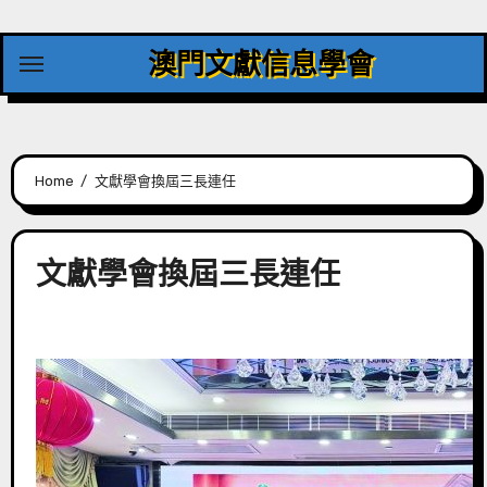
Skip
to
澳門文獻信息學會
content
Home
文獻學會換屆三長連任
文獻學會換屆三長連任