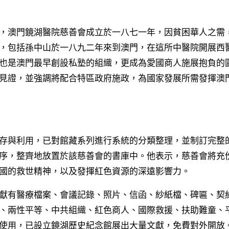
，澳門鏡湖醫院慈善會成立於一八七一年，因貧困華人之需
，包括孫中山於一八九二年來到澳門，在這所中醫院開展西
也是澳門最早創設私塾的組織，更成為愛國商人施展抱負的
見證，並強調將配合特區政府施政，為國家發展所需發揮澳
存與利用，已對館藏系列進行系統的分類整理，並制訂完整
序，整齊地放置於該慈善會的書庫中。他表示，慈善會將充
國的救世精神，以及發揮紅色資源的深遠影響力。
獻有醫療檔案、會議記錄、照片、信函、紗紙檔、碑匾、契
、兩性平等、中共組織、紅色商人、國際救援、扶助難童、
使用，已設立鏡湖歷史紀念館展出大量文獻，免費對外開放