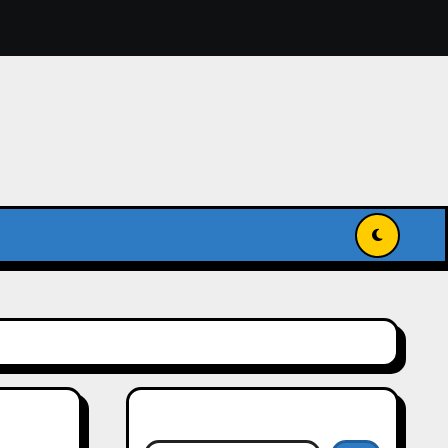
獻入國家級記憶名錄
傳承與發揚世界記憶
搜尋