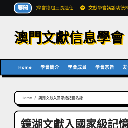
Skip
要聞
文獻學會換屆三長連任
文獻學會講談功德
to
content
澳門文獻信息學會
Home
學會簡介
學會成員
學會宗旨
友
Home
鏡湖文獻入國家級記憶名錄
鏡湖文獻入國家級記