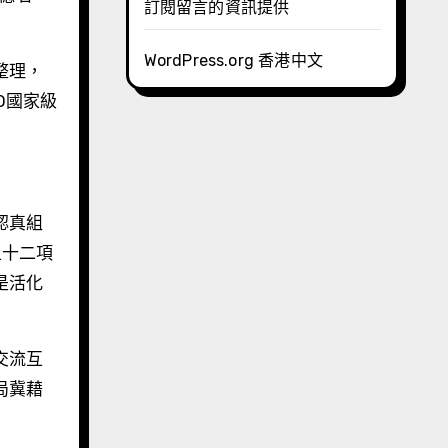
訂閱留言的資訊提供
WordPress.org 香港中文
整理，
O國家級
認真組
五十二項
是活化
交流互
局冀藉