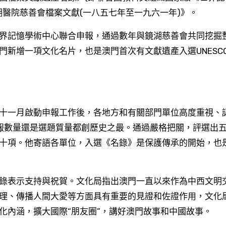
醫院慈善會檔案文獻(一八五七年至一九六一年)》。
界記憶學術中心聯合申報，通過數年與鏡湖慈善會共同挖掘
新增一項文化名片，也是澳門首次有文獻遺產入選UNESC
十一月啟動申報工作後，各地方和有關部門單位高度重視、
報數量還是選題質量都創歷史之最。通過嚴格把關，評選出
十項。他寄語各單位，入選《名錄》是保護傳承的開始，也
錄表示支持與祝賀。文化局指出澳門一直以來作為中西文明
理、傳播人間大愛等方面具有重要的見證和佐證作用，文化
化內涵，擴大國際“朋友圈”，講好澳門故事和中國故事。