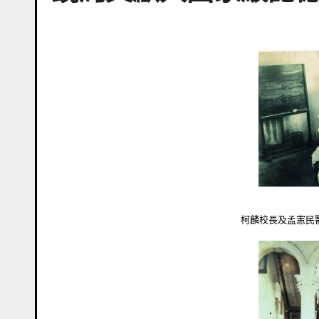
柯麟校長及孟憲民