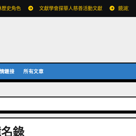
林歷史角色
文獻學會探華人慈善活動文獻
鏡湖文
情鏈接
所有文章
憶名錄