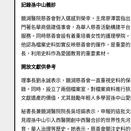
記錄孫中山義診
鏡湖醫院慈善會對入選感到榮幸，主席廖澤雲指出
門著名華商倡建值事會，為華人慈善活動構建平台
服務。同時慈善會設有着重培養女性的護理學院，
他認為檔案史料如實反映慈善會的運作，是重要的
長，利用史料作為愛國教育的重要素材。
開放文獻供參考
理事長劉永誠表示，鏡湖慈善會一直重視史料的保
錄。同時，設立了兩個檔案室，對檔案資料進行排
文獻遺產的價值，尤其鼓勵年輕人多學習孫中山愛
秘書長兼鏡湖醫院院長吳培娟表示，申報的這批文
見證孫中山引入西醫開創中西醫合診的世界性先河
育、華人治理等歷史。她表示，慈善會關注史料的