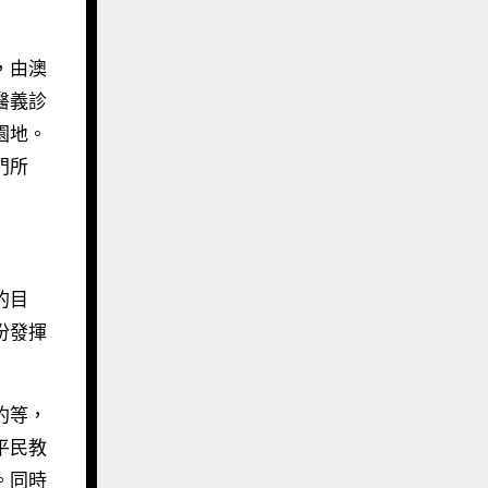
，由澳
醫義診
園地。
門所
的目
份發揮
約等，
平民教
。同時