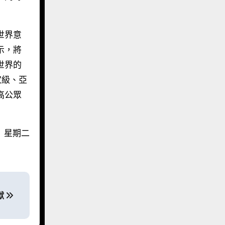
世界意
示，將
世界的
家級、亞
高公眾
日 星期二
獻