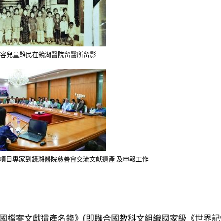
收容兒童難民在鏡湖醫院留醫所留影
項目專家到鏡湖醫院慈善會交流文獻遺產 及申報工作
國檔案文獻遺產名錄》(即聯合國教科文組織國家級《世界記