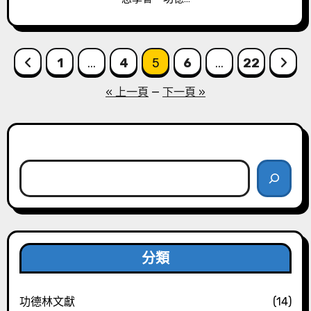
Posts
1
...
4
5
6
...
22
pagination
« 上一頁
—
下一頁 »
搜尋
分類
功德林文獻
(14)