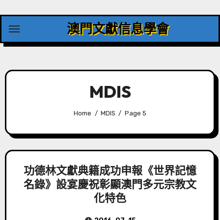
Skip
to
澳門文獻信息學會
content
MDIS
Home
MDIS
Page 5
功德林文獻典籍成功申報《世界記憶
名錄》設宴慶祝彰顯澳門多元宗教文
化特色