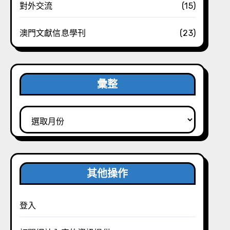
對外交流
(15)
澳門文獻信息學刊
(23)
彙整
彙
整
其他操作
登入