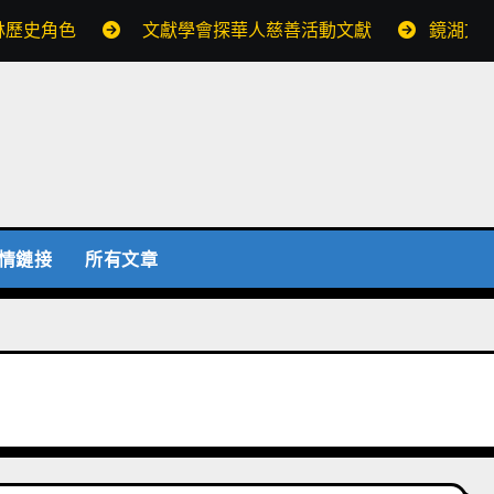
林歷史角色
文獻學會探華人慈善活動文獻
鏡湖文
情鏈接
所有文章