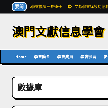
Skip
要聞
文獻學會換屆三長連任
文獻學會講談功德
to
content
澳門文獻信息學會
Home
學會簡介
學會成員
學會宗旨
友
數據庫