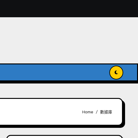
獻入國家級記憶名錄
傳承與發揚世界記憶
Home
數據庫