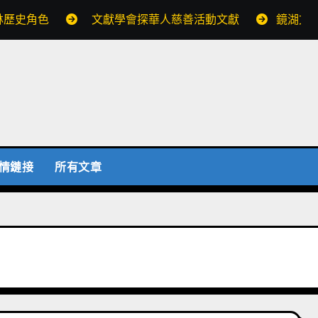
林歷史角色
文獻學會探華人慈善活動文獻
鏡湖文
情鏈接
所有文章