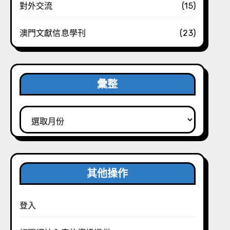
對外交流
(15)
澳門文獻信息學刊
(23)
彙整
彙
整
其他操作
登入