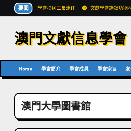
Skip
要聞
文獻學會換屆三長連任
文獻學會講談功德
to
content
澳門文獻信息學會
Home
學會簡介
學會成員
學會宗旨
友
澳門大學圖書館