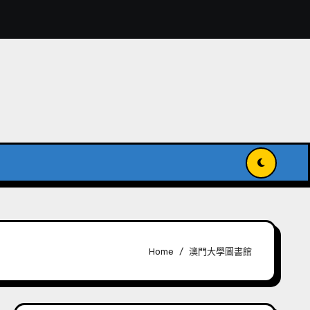
獻入國家級記憶名錄
傳承與發揚世界記憶
Home
澳門大學圖書館