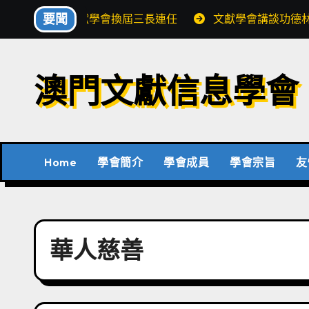
Skip
要聞
文獻學會換屆三長連任
文獻學會講談功德
to
content
澳門文獻信息學會
Home
學會簡介
學會成員
學會宗旨
友
華人慈善