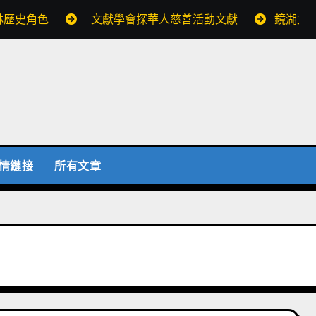
林歷史角色
文獻學會探華人慈善活動文獻
鏡湖文
情鏈接
所有文章