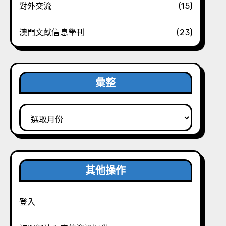
對外交流
(15)
澳門文獻信息學刊
(23)
彙整
彙
整
其他操作
登入