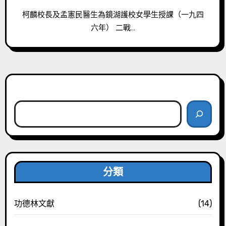
柯麟校長及孟憲民醫生為鏡湖護校女學生授課（一九四
六年） 二戰…
搜尋
分類
功德林文獻
(14)