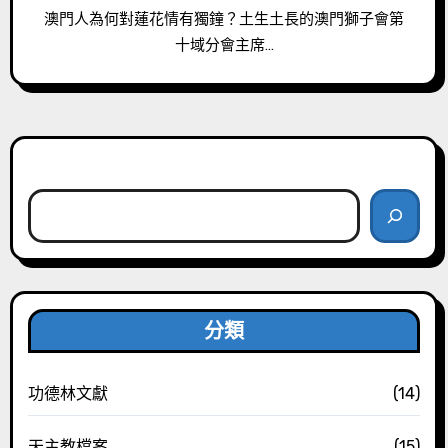
澳門人為何對蓮花情有獨鐘？土生土長的澳門獅子會第
十域分會主席…
搜尋
分類
功德林文獻
(14)
天主教檔案
(15)