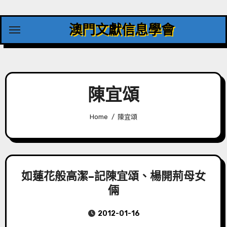
Skip
to
澳門文獻信息學會
content
陳宜頌
Home
陳宜頌
如蓮花般高潔–記陳宜頌、楊開荊母女
倆
2012-01-16