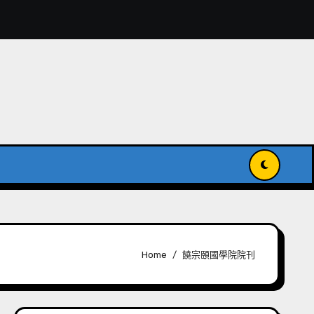
獻入國家級記憶名錄
傳承與發揚世界記憶
Home
饒宗頤國學院院刊