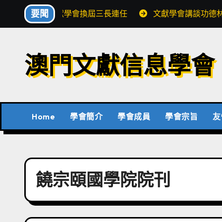
Skip
要聞
文獻學會換屆三長連任
文獻學會講談功德
to
content
澳門文獻信息學會
Home
學會簡介
學會成員
學會宗旨
友
饒宗頤國學院院刊