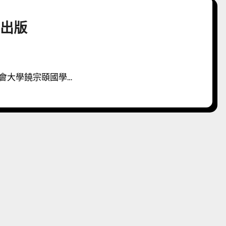
出版
浸會大學饒宗頤國學…