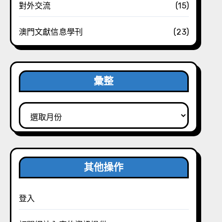
對外交流
(15)
澳門文獻信息學刊
(23)
彙整
彙
整
其他操作
登入