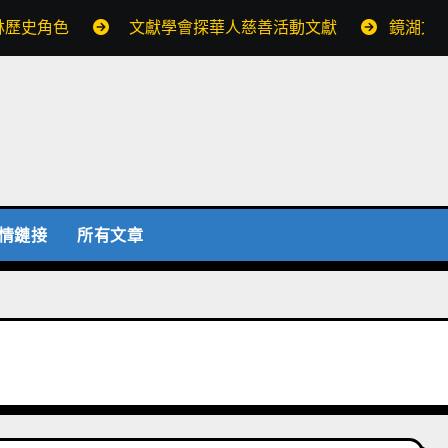
林歷史角色
文獻學會探華人慈善活動文獻
鏡湖文
情鏈接
所有文章