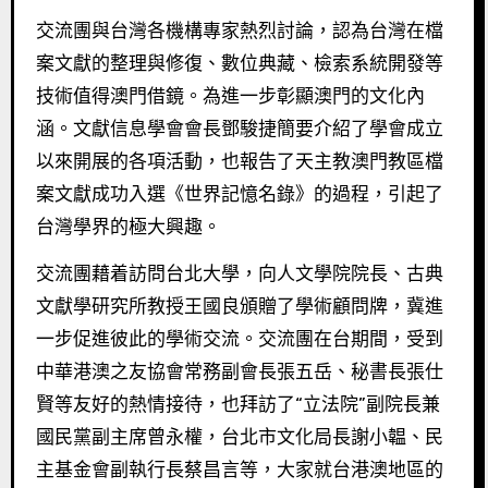
交流團與台灣各機構專家熱烈討論，認為台灣在檔
案文獻的整理與修復、數位典藏、檢索系統開發等
技術值得澳門借鏡。為進一步彰顯澳門的文化內
涵。文獻信息學會會長鄧駿捷簡要介紹了學會成立
以來開展的各項活動，也報告了天主教澳門教區檔
案文獻成功入選《世界記憶名錄》的過程，引起了
台灣學界的極大興趣。
交流團藉着訪問台北大學，向人文學院院長、古典
文獻學研究所教授王國良頒贈了學術顧問牌，冀進
一步促進彼此的學術交流。交流團在台期間，受到
中華港澳之友協會常務副會長張五岳、秘書長張仕
賢等友好的熱情接待，也拜訪了“立法院”副院長兼
國民黨副主席曾永權，台北市文化局長謝小韞、民
主基金會副執行長蔡昌言等，大家就台港澳地區的