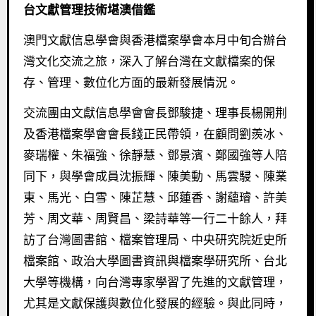
台文獻管理技術堪澳借鑑
澳門文獻信息學會與香港檔案學會本月中旬合辦台
灣文化交流之旅，深入了解台灣在文獻檔案的保
存、管理、數位化方面的最新發展情況。
交流團由文獻信息學會會長鄧駿捷、理事長楊開荆
及香港檔案學會會長錢正民帶領，在顧問劉羨冰、
麥瑞權、朱福強、徐靜慧、鄧景濱、鄭國強等人陪
同下，與學會成員沈振輝、陳美動、馬雲駸、陳業
東、馬光、白雪、陳芷慧、邱蓮香、謝蘊璿、許美
芳、周文華、周賢昌、梁詩華等一行二十餘人，拜
訪了台灣圖書館、檔案管理局、中央研究院近史所
檔案館、政治大學圖書資訊與檔案學研究所、台北
大學等機構，向台灣專家學習了先進的文獻管理，
尤其是文獻保護與數位化發展的經驗。與此同時，