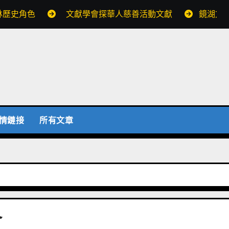
林歷史角色
文獻學會探華人慈善活動文獻
鏡湖文
情鏈接
所有文章
會