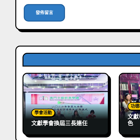
功德
學會活動
文獻
文獻學會換屆三長連任
色