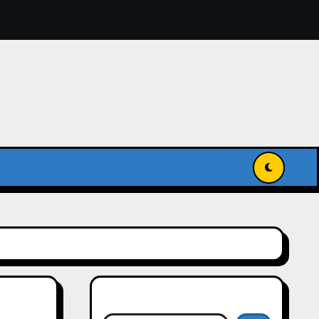
獻入國家級記憶名錄
傳承與發揚世界記憶
搜尋