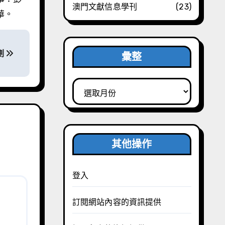
澳門文獻信息學刊
(23)
華。
劃
彙整
彙
整
其他操作
登入
訂閱網站內容的資訊提供