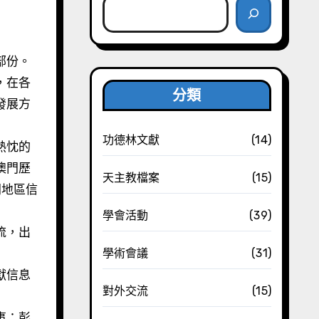
，在各
分類
發展方
功德林文獻
(14)
熱忱的
澳門歷
天主教檔案
(15)
門地區信
學會活動
(39)
流，出
學術會議
(31)
獻信息
對外交流
(15)
事：彭