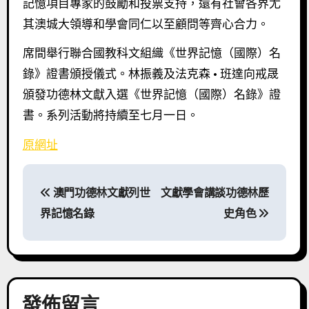
記憶項目專家的鼓勵和投票支持，還有社會各界尤
其澳城大領導和學會同仁以至顧問等齊心合力。
席間舉行聯合國教科文組織《世界記憶（國際）名
錄》證書頒授儀式。林振義及法克森 · 班達向戒晟
頒發功德林文獻入選《世界記憶（國際）名錄》證
書。系列活動將持續至七月一日。
原網址
文
澳門功德林文獻列世
文獻學會講談功德林歷
章
界記憶名錄
史角色
導
覽
發佈留言