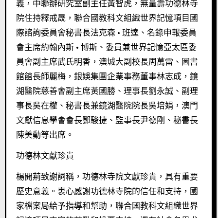
義，中聯辦研究室副主任黃智虎，無量壽功德林寺
院住持釋戒晟，聯合國教科文組織世界記憶項目國
際諮詢委員會秘書長法克森 · 班達、名錄申報委員
會主席約翰內斯 · 博斯、委員兼世界記憶亞太區委
員會副主席武氏明香，澳城大副校長周萬雷、圖書
館館長師麗梅，銀娛集團企業事務董事林志成，鏡
湖醫院慈善會副主席黃國勝、理事長劉永誠、副理
事長吳在權、秘書長兼鏡湖醫院院長吳培娟，澳門
文獻信息學會會長鄧駿捷、監事長尹德剛、秘書長
陳美動等出席。
功德林文獻珍貴
楊開荊致謝詞稱，功德林寺院文獻珍貴，具有重要
歷史意義。衷心感謝功德林寺院的信任和支持，國
家檔案局給予指導和幫助，聯合國教科文組織世界