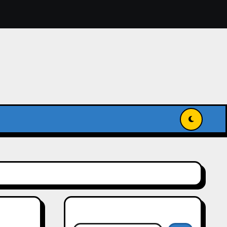
獻入國家級記憶名錄
傳承與發揚世界記憶
搜尋