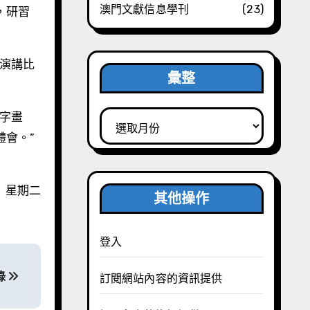
澳門文獻信息學刊
(23)
，研習
彙整
彙
整
會。”
日 星期二
其他操作
登入
錄
訂閱網站內容的資訊提供