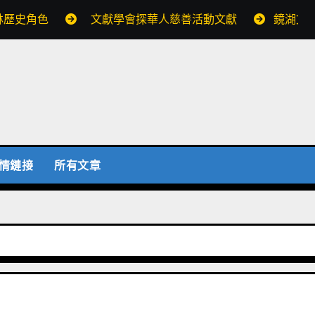
林歷史角色
文獻學會探華人慈善活動文獻
鏡湖文
情鏈接
所有文章