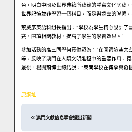
色，明白中國及世界典籍所蘊藏的豐富文化底蘊，
世界記憶並非學習一個科目，而是與過去的聯繫，
蔡威彥英語科組長指出：“學校為學生精心設計了豐富多彩的全校性活動，如聯合國教科文組織雙語板報比賽、演講比
賽，閱讀相關教材，提高了學生的學習效果。”
參加活動的高三同學何寶儀認為：“在閱讀這些文獻後，我感到非常震撼和自豪。如佛學大師的著作，貝葉經、字畫
等，反映了澳門在人類文明進程中的重要作用，讓
最後，楊開荊博士總結說：“東南學校在傳承與發
原網址
文
澳門文獻信息學會選出新閣
章