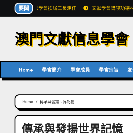
Skip
要聞
文獻學會換屆三長連任
文獻學會講談功德
to
content
澳門文獻信息學會
Home
學會簡介
學會成員
學會宗旨
友
Home
傳承與發揚世界記憶
傳承與發揚世界記憶