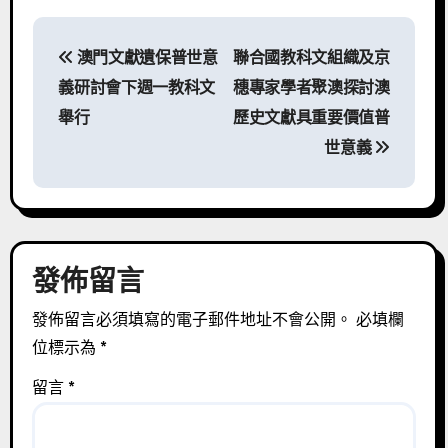
文
澳門文獻遺保普世意
聯合國教科文組織及京
章
義研討會下週一教科文
穗專家學者聚澳探討澳
導
舉行
歷史文獻具重要價值普
世意義
覽
發佈留言
發佈留言必須填寫的電子郵件地址不會公開。
必填欄
位標示為
*
留言
*