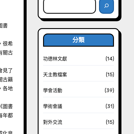
分類
，很希
有關古
功德林文獻
(14)
會見了
天主教檔案
(15)
關古籍
，各地
學會活動
(39)
《圖書
學術會議
(31)
每年都
對外交流
(15)
成化皇