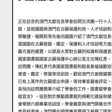
正在訪京的澳門文獻信息學會訪問交流團一行十人，在會長鄧駿捷、理事長楊開荊率領下，十七日拜訪了國家圖書
館，並就國圖與澳門在古籍保護利用、人才培訓和
鄧駿捷、楊開荊等先後向國圖介紹了澳門文獻信息
望國圖在古籍發掘、鑑定、保護和人才培訓等方面
籍方面的展覽，以提高大眾對古籍的知識和保護意
國家圖書館國家古籍保護中心辦公室主任陳紅彥、
訪問團。陳紅彥代表國家圖書館和館長詹福瑞歡迎
普查、鑑定、修復等培訓班，歡迎澳門方面根據需
已有上萬件的古籍提出申請，等待專家最後評定。
吳悅向訪問團簡單介紹了學會的工作。圖書館學會
館宣言》，這些對於推動圖書館的規範化建設和健
會舉辦六期專業培訓班，學會願意與澳門開展合作
會見結束後，澳門團在國圖專家帶領下參觀了國家