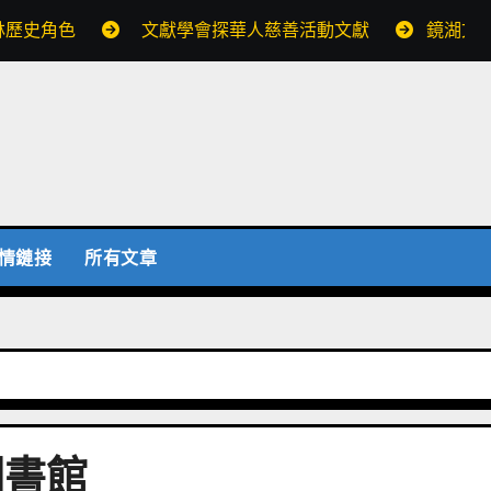
林歷史角色
文獻學會探華人慈善活動文獻
鏡湖文
情鏈接
所有文章
圖書館