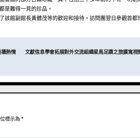
都是難得一見的珍品。
了該館副館長黃體茂等的歡迎和接待。訪問團翌日參觀首都
局獲熱情
文獻信息學會拓展對外交流組織星馬足蹟之旅擴寬視
欄位標示為
*