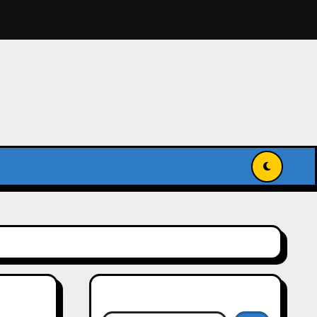
獻入國家級記憶名錄
傳承與發揚世界記憶
搜尋