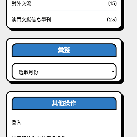
對外交流
(15)
澳門文獻信息學刊
(23)
彙整
彙
整
其他操作
登入