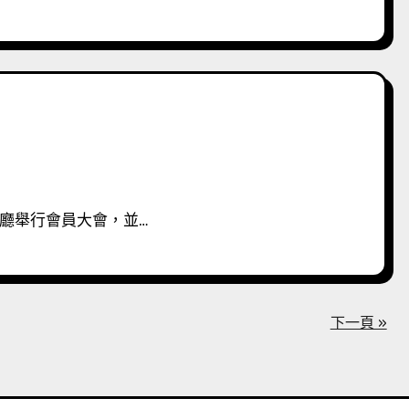
會廳舉行會員大會，並…
下一頁 »