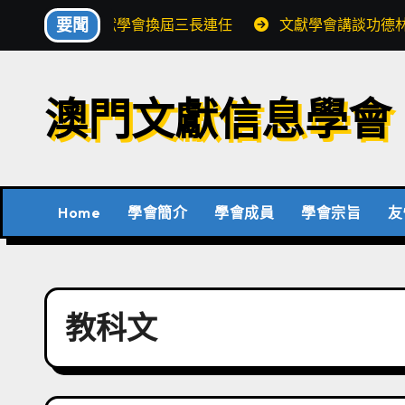
Skip
要聞
文獻學會換屆三長連任
文獻學會講談功德
to
content
澳門文獻信息學會
Home
學會簡介
學會成員
學會宗旨
友
教科文