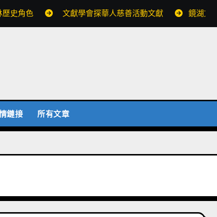
林歷史角色
文獻學會探華人慈善活動文獻
鏡湖文
情鏈接
所有文章