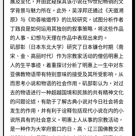
展及变化，并由此窥探其该小说在19世纪畅销的文
学背景与魅力所在。此外，吴淳邦还通过《天道溯
原》与《劝善喻道传》的比较研究，试图分析作者
丁韪良是如何运用其独创的叙事策略，将这些作品
的人事、幻想与天理在作品中表现出来的。
矶部彰（日本东北大学）研究了日本镰仓时期（南
宋、金、高丽时代）作为宗教家活动的僧侣明惠上
人的生平事迹，着重探讨分析了明惠上一生中对东
亚佛教物语带有特别意味的接受及其所受影响，从
而思考小说和物语的社会作用。矶部彰认为，对过
去的物语进行一种超越国境和民族的共有精神文化
的问题论述，有助于了解古典小说对今日社会将会
发生的作用，并有利于诠释包括现代小说在内的小
说所具有的社会意义。明惠上人从事的宗教活动，
是一种作为大宰府窗口的日、高、辽三国佛教交流