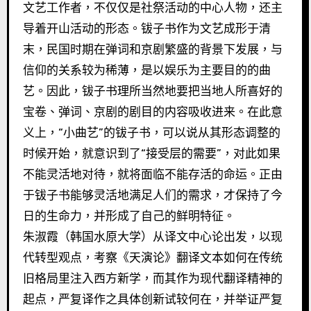
文艺工作者，不仅仅是社祭活动的中心人物，还主
导着开山活动的形态。钹子书作为文艺成形于清
末，民国时期在弹词和京剧繁盛的背景下发展，与
信仰的关系较为稀薄，是以娱乐为主要目的的曲
艺。因此，钹子书理所当然地要把当地人所喜好的
宝卷、弹词、京剧的剧目的内容吸收进来。在此意
义上，“小曲艺”的钹子书，可以说从其形态调整的
时候开始，就意识到了“接受层的需要”，对此如果
不能灵活地对待，就将面临不能存活的命运。正由
于钹子书能够灵活地满足人们的需求，才保持了今
日的生命力，并形成了自己的鲜明特征。
朱淑霞（韩国水原大学）从译文中心论出发，以现
代转型观点，考察《天演论》翻译文本如何在传统
旧格局里注入西方新学，而其作为现代翻译精神的
起点，严复译作之具体创新试较何在，并举证严复