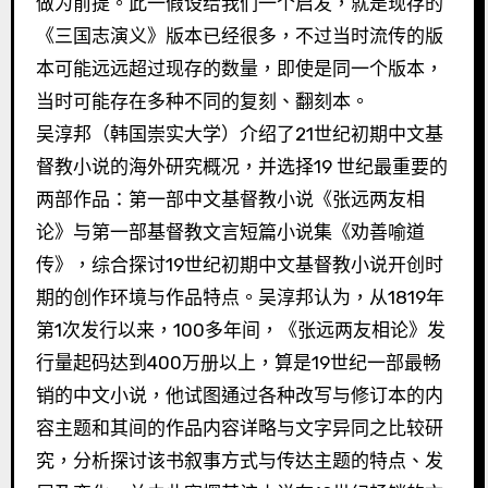
做为前提。此一假设给我们一个启发，就是现存的
《三国志演义》版本已经很多，不过当时流传的版
本可能远远超过现存的数量，即使是同一个版本，
当时可能存在多种不同的复刻、翻刻本。
吴淳邦（韩国崇实大学）介绍了21世纪初期中文基
督教小说的海外研究概况，并选择19 世纪最重要的
两部作品：第一部中文基督教小说《张远两友相
论》与第一部基督教文言短篇小说集《劝善喻道
传》，综合探讨19世纪初期中文基督教小说开创时
期的创作环境与作品特点。吴淳邦认为，从1819年
第1次发行以来，100多年间，《张远两友相论》发
行量起码达到400万册以上，算是19世纪一部最畅
销的中文小说，他试图通过各种改写与修订本的内
容主题和其间的作品内容详略与文字异同之比较研
究，分析探讨该书叙事方式与传达主题的特点、发