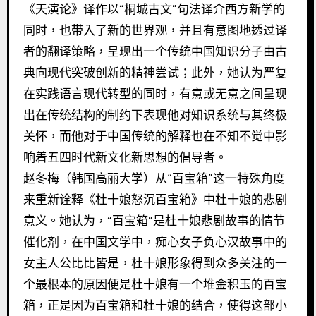
《天演论》译作以“桐城古文”句法译介西方新学的
同时，也带入了新的世界观，并且有意图地透过译
者的翻译策略，呈现出一个传统中国知识分子由古
典向现代突破创新的精神尝试；此外，她认为严复
在实践语言现代转型的同时，有意或无意之间呈现
出在传统结构的制约下表现他对知识系统与其终极
关怀，而他对于中国传统的解释也在不知不觉中影
响着五四时代新文化新思想的倡导者。
赵冬梅（韩国高丽大学）从“百宝箱”这一特殊角度
来重新诠释《杜十娘怒沉百宝箱》中杜十娘的悲剧
意义。她认为，“百宝箱”是杜十娘悲剧故事的情节
催化剂，在中国文学中，痴心女子负心汉故事中的
女主人公比比皆是，杜十娘形象得到众多关注的一
个最根本的原因便是杜十娘有一个堆金积玉的百宝
箱，正是因为百宝箱和杜十娘的结合，使得这部小