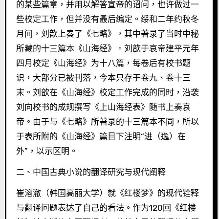
的某些篇章，并用以解答宣帝的诏问，也许做过一
些校定工作，但并没有最后编定。绥和二年约秋冬
月间，刘歆上奏了《七略》，其中著录了当时中秘
所藏的十三篇本《山海经》。刘歆于哀帝建平元年
四月校定《山海经》为十八篇，每卷后有校书题
识，大部分已被刊落，今本只存于卷九、卷十三
末。刘歆在《山海经》校定工作完成的同时，沿袭
刘向校书的成规撰写《上山海经表》随书上奏哀
帝。由于与《七略》所著录的十三篇本不同，所以
于表所附的《山海经》篇目下注明“进（逸）在
外”，以示区明。
二、中国古典小说的翻译研究与现代阐释
崔溶澈（韩国高丽大学）就《红楼梦》的现代铨释
与翻译问题表达了自己的看法。作为120回《红楼