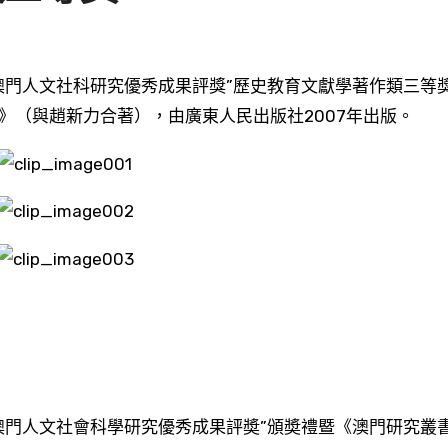
》（與趙新力合著），由廣東人民出版社2007年出版。
澳門人文社會科學研究優秀成果評奬”頒奬禮暨《澳門研究叢