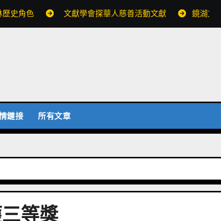
林歷史角色
文獻學會探華人慈善活動文獻
鏡湖文
情鏈接
所有文章
獲三等獎