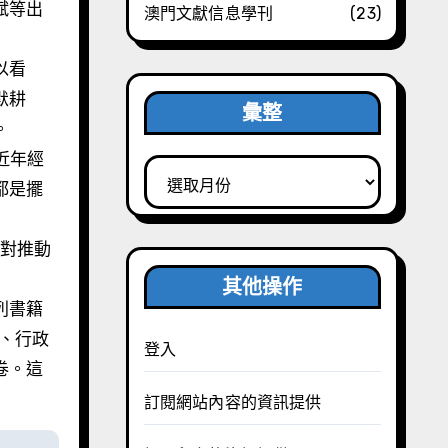
斌等出
澳門文獻信息學刊
(23)
以看
默耕
彙整
。
近年經
彙
都是擺
整
，對推動
其他操作
列書籍
卷、行政
登入
卷。這
訂閱網站內容的資訊提供