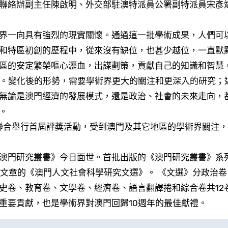
聯絡辦副主任陳啟明、外交部駐澳特派員公署副特派員宋彥
界一向具有強烈的現實關懷。通過這一批學術成果，人們可
和特區初創的歷程中，從來沒有缺位，也甚少越位，一直默
區的安定繁榮嘔心瀝血，出謀劃策，貢獻自己的知識和智慧
化。變化後的形勢，需要學術界更大的關注和更深入的研究；
無論是澳門經濟的發展模式，還是政治、社會的未來走向，
。
年聯合舉行首屆評奬活動，受到澳門及其它地區的學術界關注
澳門研究叢書》今日面世。首批出版的《澳門研究叢書》系
研究文章的《澳門人文社會科學研究文選》。 《文選》分政治
史卷、教育卷、文學卷、經濟卷、語言翻譯捲和綜合卷共12
重要貢獻，也是學術界對澳門回歸10週年的最佳獻禮。