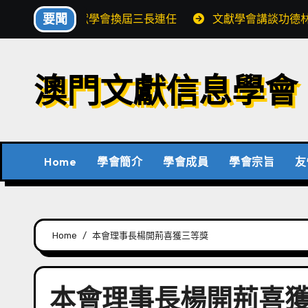
Skip
要聞
文獻學會換屆三長連任
文獻學會講談功德
to
content
澳門文獻信息學會
Home
學會簡介
學會成員
學會宗旨
友
Home
本會理事長楊開荊喜獲三等獎
本會理事長楊開荊喜