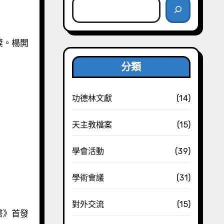
分類
功德林文獻
(14)
天主教檔案
(15)
學會活動
(39)
學術會議
(31)
對外交流
(15)
書》首發