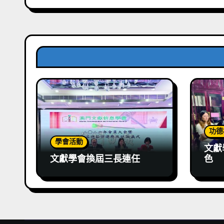
功德
學會活動
文獻
文獻學會換屆三長連任
色