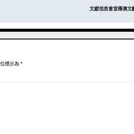
文獻信息會宣傳澳文
欄位標示為
*