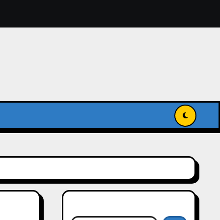
獻入國家級記憶名錄
傳承與發揚世界記憶
搜尋