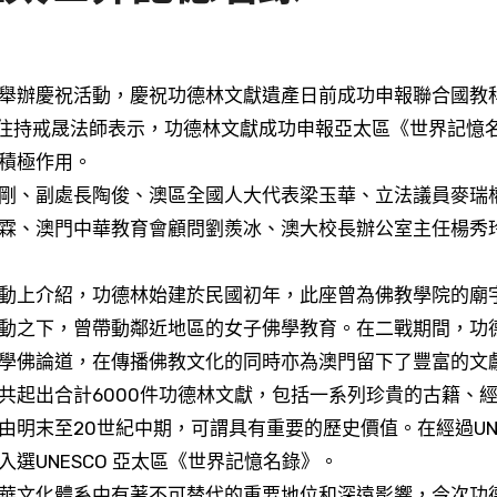
林住持戒晟法師表示，功德林文獻成功申報亞太區《世界記憶
積極作用。
剛、副處長陶俊、澳區全國人大代表梁玉華、立法議員麥瑞
霖、澳門中華教育會顧問劉羨冰、澳大校長辦公室主任楊秀
動上介紹，功德林始建於民國初年，此座曾為佛教學院的廟
動之下，曾帶動鄰近地區的女子佛學教育。在二戰期間，功
學佛論道，在傳播佛教文化的同時亦為澳門留下了豐富的文
共起出合計6000件功德林文獻，包括一系列珍貴的古籍、
明末至20世紀中期，可謂具有重要的歷史價值。在經過UNE
選UNESCO 亞太區《世界記憶名錄》。
華文化體系中有著不可替代的重要地位和深遠影響，今次功