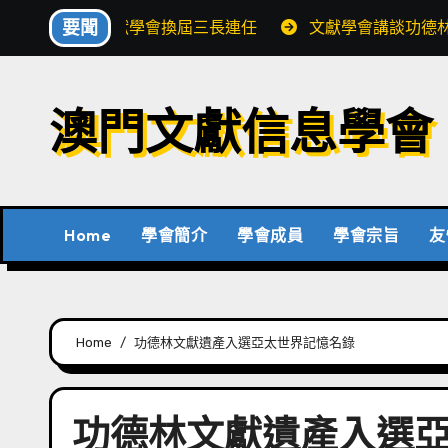
Skip
要聞
文獻學會換屆三長連任
文獻學會講談功德
to
content
澳門文獻信息學會
Home
學會簡介
學會成員
學會宗旨
友
Home
功德林文獻遺產入選亞太世界記憶名錄
功德林文獻遺產入選