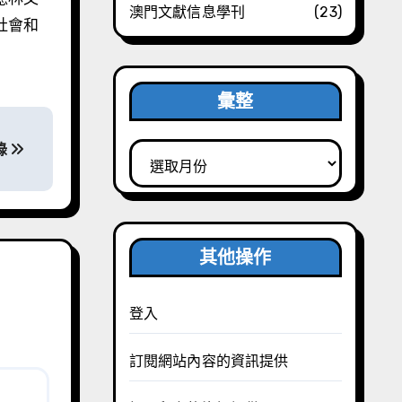
澳門文獻信息學刊
(23)
社會和
彙整
錄
彙
整
其他操作
登入
訂閱網站內容的資訊提供