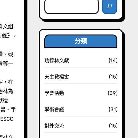
名錄》，
分類
權、觀
功德林文獻
(14)
玲等一
天主教檔案
(15)
宇，在
德林為
學會活動
(39)
獻遺
經書、手
學術會議
(31)
SCO
對外交流
(15)
德林文