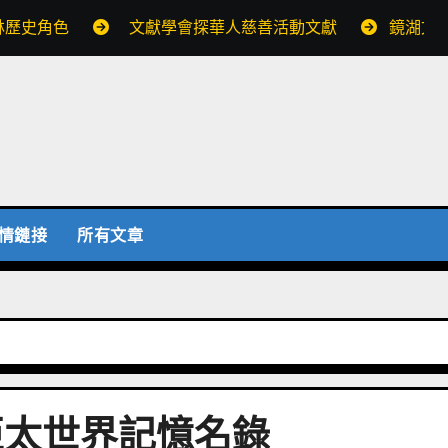
林歷史角色
文獻學會探華人慈善活動文獻
鏡湖文
情鏈接
所有文章
亞太世界記憶名錄