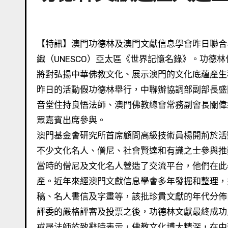
【特訊】澳門功德林及澳門文獻信息學會昨日聯合舉辦慶祝活動，慶祝功德林文獻遺產日前成功申報聯合國教科文組
織（UNESCO）亞太區《世界記憶名錄》。功德
將對弘揚中華佛教文化、展示澳門的文化底蘊產生
昨日的活動假功德林舉行，中聯辦協調部副部長盛
音堂住持良悟法師、澳門佛教總會常務副會長關偉
眾嘉賓出席參與。
澳門基金會研究所首席顧問高級技術員楊開荊於活
不少文化名人、僧尼、社會賢達和有識之士參與推
當時的僧尼及文化名人營造了交流平台，他們在此
產。近年來經澳門文獻信息學會多年發掘和整理，
稿、名人書信及字畫等，該批珍貴文獻的年代分佈由
評委的嚴格評審及投票之後，功德林文獻最終成功入
戒晟法師於致辭時表示，佛教文化博大精深，在中