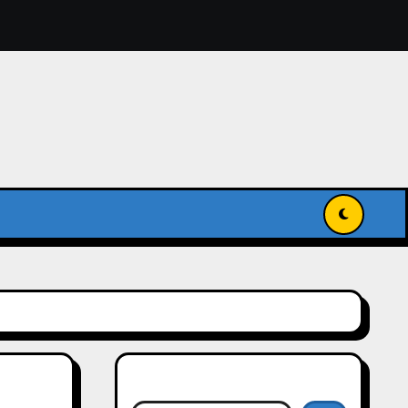
獻入國家級記憶名錄
傳承與發揚世界記憶
搜尋