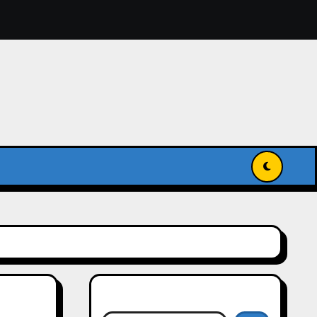
獻入國家級記憶名錄
傳承與發揚世界記憶
搜尋