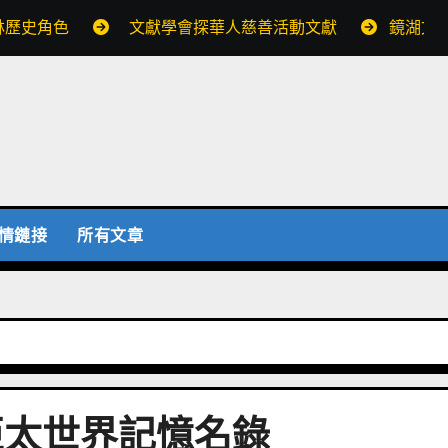
林歷史角色
文獻學會探華人慈善活動文獻
鏡湖文
情鏈接
所有文章
亞太世界記憶名錄