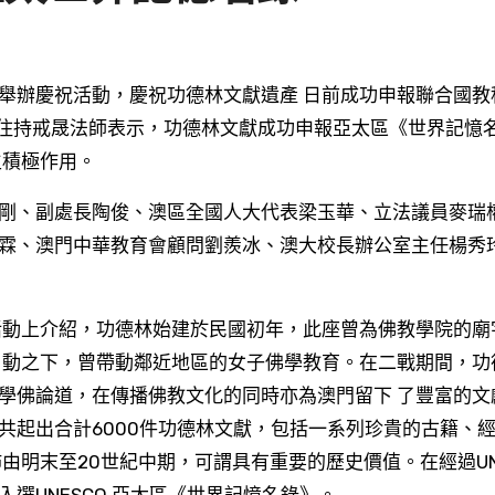
林住持戒晟法師表示，功德林文獻成功申報亞太區《世界記憶
生積極作用。
剛、副處長陶俊、澳區全國人大代表梁玉華、立法議員麥瑞
霖、澳門中華教育會顧問劉羨冰、澳大校長辦公室主任楊秀
活動上介紹，功德林始建於民國初年，此座曾為佛教學院的廟
 動之下，曾帶動鄰近地區的女子佛學教育。在二戰期間，功
學佛論道，在傳播佛教文化的同時亦為澳門留下 了豐富的文
共起出合計6000件功德林文獻，包括一系列珍貴的古籍、
由明末至20世紀中期，可謂具有重要的歷史價值。在經過UN