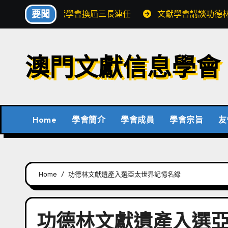
Skip
要聞
文獻學會換屆三長連任
文獻學會講談功德
to
content
澳門文獻信息學會
Home
學會簡介
學會成員
學會宗旨
友
Home
功德林文獻遺產入選亞太世界記憶名錄
功德林文獻遺產入選