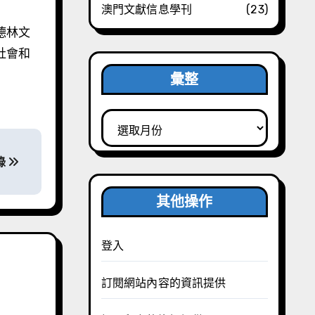
澳門文獻信息學刊
(23)
德林文
社會和
彙整
彙
整
錄
其他操作
登入
訂閱網站內容的資訊提供