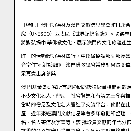
【特訊】澳門功德林及澳門文獻信息學會昨日聯合舉辦慶祝活動，慶祝功德林文獻遺產 日前成功申報聯合國教科文組
織（UNESCO）亞太區《世界記憶名錄》。功德
將對弘揚中 華佛教文化、展示澳門的文化底蘊產
昨日的活動假功德林舉行，中聯辦協調部副部長盛
音堂住持良悟法師、澳門佛教總會常務副會長關偉
眾嘉賓出席參與。
澳 門基金會研究所首席顧問高級技術員楊開荊於
不少文化名人、僧尼、社會賢達和有識之士參與推
當時的僧尼及文化名人營造了交流平台，他們在此
產。近年來經澳門文獻信息學會多年發掘和整理，
稿、名人書信及字畫等，該 批珍貴文獻的年代分佈