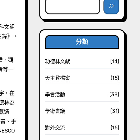
名錄》，
分類
權、觀
功德林文獻
(14)
玲等一
天主教檔案
(15)
宇，在
學會活動
(39)
德林為
學術會議
(31)
獻遺
經書、手
對外交流
(15)
ESCO